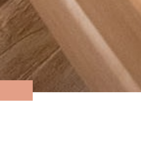
В дизайне этой парной гармонично соче
и термоосина. Печь Harvia.
Хотите повторить данный проект у Вас
специалистам в г. Симферополь по теле