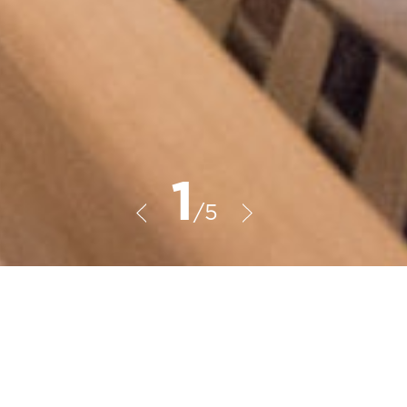
1
/5
таются такие породы дерева как липа
 дома? Позвоните нашим
фону 7 (861) 21-02-114