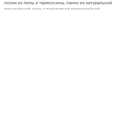
полки из липы и термоосины, панно из натуральной
гималайской соли с подсветкой термостойкой
светодиодной лентой на стене и панно из
можжевельника на потолке. Необычное в этом объекте:
две печи, электрическая и дровяная. Разные режимы
парения, температура и влажность ужились в нашей
парилке!
Хотите повторить данный проект у Вас дома? Позвоните
нашим специалистам в г. Симферополь по телефону 7
(861) 21-02-114
2900*2800*2300
Размер парной:
ИСПОЛЬЗОВАНЫ МАТЕРИАЛЫ:
Липа
ВАГОНКА
Термоабаш
ПОЛКИ
Плитка декоративная
ПЕЧНАЯ ЗОНА