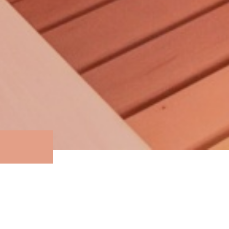
Это русская баня в современном испол
вагонка и полки из липы, но за счет гр
акцента на потолке в виде панно из сп
выглядит очень эстетично. Ну а сердце п
Ферингер "Оптима", укомплектованная 