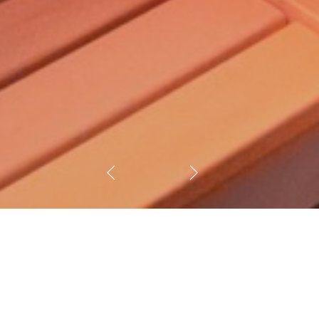
нении! Материал отделки - бюджетные
амотно подобранного освещения и
илов можжевельника, эта парная
арной, как всегда печь, здесь это
пифом и экономайзером для