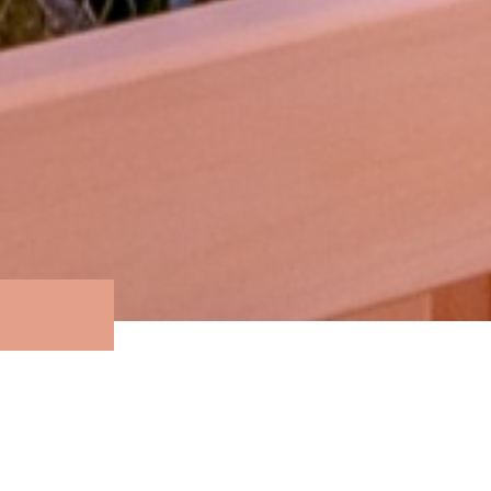
Самая настоящая русская парная. Печь 
большой загрузкой камней дает неверо
Тепло и влага проникают в кожу максим
полностью. Токсины и шлаки выводятся
здоровья и долголетия!