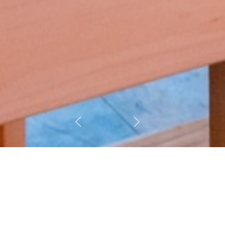
Атмосфера с внутренней каменкой и
ятно мягкий мелкодисперсный пар.
ально глубоко, прогревая тело
 быстрее и эффективнее. Место силы,